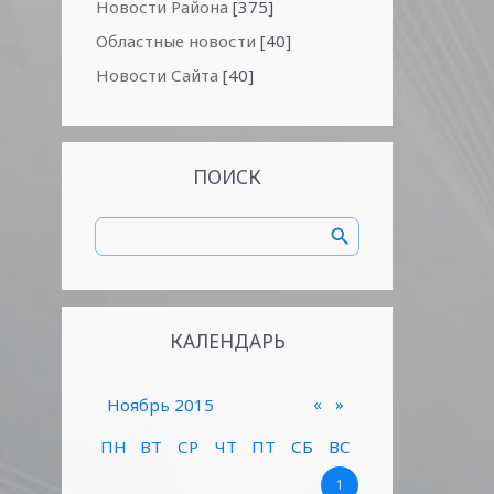
Новости Района
[375]
Областные новости
[40]
Новости Сайта
[40]
ПОИСК
КАЛЕНДАРЬ
«
»
Ноябрь 2015
ПН
ВТ
СР
ЧТ
ПТ
СБ
ВС
1