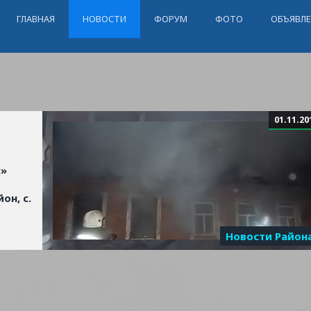
ГЛАВНАЯ
НОВОСТИ
ФОРУМ
ФОТО
ОБЪЯВЛ
01.11.20
2»
он, с.
Новости Район