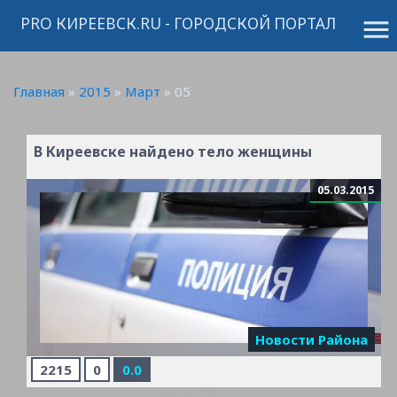
PRO КИРЕЕВСК.RU - ГОРОДСКОЙ ПОРТАЛ
menu
Главная
»
2015
»
Март
»
05
В Киреевске найдено тело женщины
05.03.2015
Новости Района
2215
0
0.0