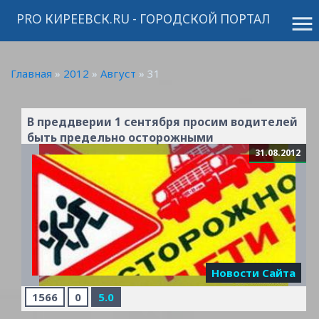
PRO КИРЕЕВСК.RU - ГОРОДСКОЙ ПОРТАЛ
menu
Главная
»
2012
»
Август
»
31
В преддверии 1 сентября просим водителей
быть предельно осторожными
31.08.2012
Новости Сайта
1566
0
5.0