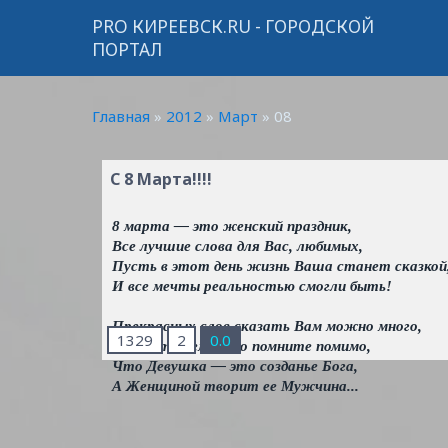
PRO КИРЕЕВСК.RU - ГОРОДСКОЙ
ПОРТАЛ
Главная
»
2012
»
Март
»
08
С 8 Марта!!!!
8 марта — это женский праздник,
Все лучшие слова для Вас, любимых,
Пусть в этот день жизнь Ваша станет сказкой
И все мечты реальностью смогли быть!
Прекрасных слов сказать Вам можно много,
1329
2
0.0
Вы центр Земли, но помните помимо,
Что Девушка — это созданье Бога,
А Женщиной творит ее Мужчина...