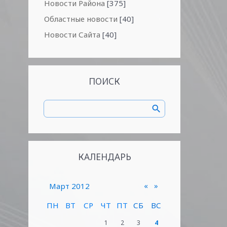
Новости Района
[375]
Областные новости
[40]
Новости Сайта
[40]
ПОИСК
КАЛЕНДАРЬ
«
»
Март 2012
ПН
ВТ
СР
ЧТ
ПТ
СБ
ВС
1
2
3
4