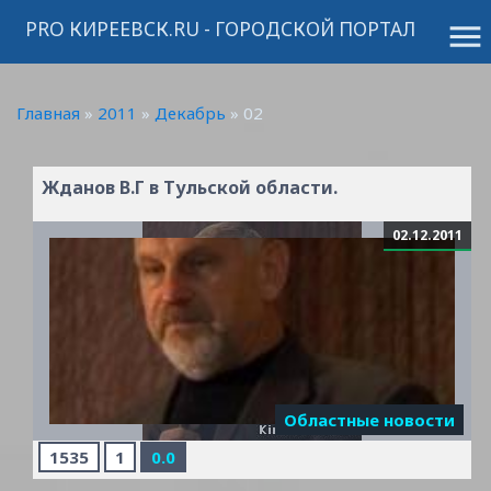
PRO КИРЕЕВСК.RU - ГОРОДСКОЙ ПОРТАЛ
menu
Главная
»
2011
»
Декабрь
»
02
Жданов В.Г в Тульской области.
02.12.2011
Областные новости
1535
1
0.0