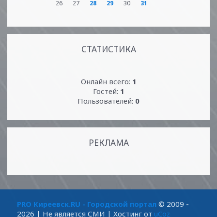
26
27
28
29
30
31
СТАТИСТИКА
Онлайн всего:
1
Гостей:
1
Пользователей:
0
РЕКЛАМА
PRO Киреевск.RU - Городской портал
© 2009 -
2026
| Не является СМИ |
Хостинг от
uCoz