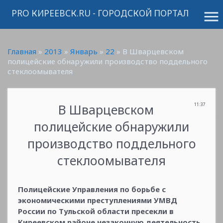
PRO КИРЕЕВСК.RU - ГОРОДСКОЙ ПОРТАЛ
menu
Главная
»
2013
»
Январь
»
22
» В Шварцевском
полицейские обнаружили производство поддельного
стеклоомывателя
В Шварцевском
11:37
полицейские обнаружили
производство поддельного
стеклоомывателя
Полицейские Управления по борьбе с
экономическими преступлениями УМВД
России по Тульской области пресекли в
Киреевском районе незаконную деятельность