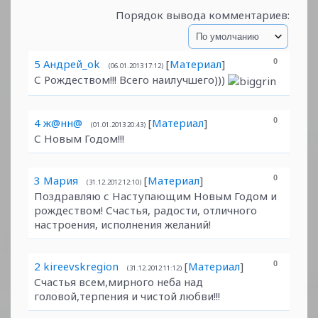
Порядок вывода комментариев:
5
Андрей_ok
[
Материал
]
0
(06.01.2013 17:12)
С Рождеством!!! Всего наилучшего)))
4
ж@нн@
[
Материал
]
0
(01.01.2013 20:43)
С Новым Годом!!!
3
Мария
[
Материал
]
0
(31.12.2012 12:10)
Поздравляю с Наступающим Новым Годом и
рождеством! Счастья, радости, отличного
настроения, исполнения желаний!
2
kireevskregion
[
Материал
]
0
(31.12.2012 11:12)
Счастья всем,мирного неба над
головой,терпения и чистой любви!!!