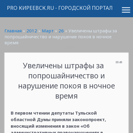
PRO КИРЕЕВСК.RU - ГОРОДСКОЙ ПОРТАЛ
menu
Главная
»
2012
»
Март
»
26
» Увеличены штрафы за
попрошайничество и нарушение покоя в ночное
время
Увеличены штрафы за
00:49
попрошайничество и
нарушение покоя в ночное
время
В первом чтении депутаты Тульской
областной Думы приняли законопроект,
вносящий изменения в закон «Об
административных правонарушениях в