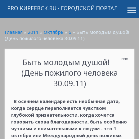
PRO КИРЕЕВСК.RU - ГОРОДСКОЙ ПОРТАЛ
menu
Главная
»
2011
»
Октябрь
»
6
» Быть молодым душой!
(День пожилого человека 30.09.11)
Быть молодым душой!
19:10
(День пожилого человека
30.09.11)
В осеннем календаре есть необычная дата,
когда сердце переполняется чувством
глубокой признательности, когда хочется
говорить слова благодарности, быть особенно
чуткими и внимательными к людям - это 1
октября или Международный день пожилых