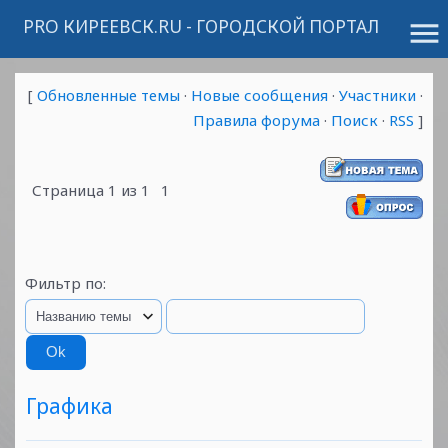
PRO КИРЕЕВСК.RU - ГОРОДСКОЙ ПОРТАЛ
menu
[
Обновленные темы
·
Новые сообщения
·
Участники
·
Правила форума
·
Поиск
·
RSS
]
Страница
1
из
1
1
Фильтр по:
Графика