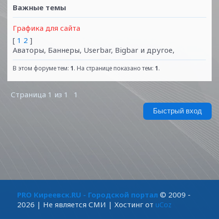
Важные темы
Графика для сайта
[
1
2
]
Аваторы, Баннеры, Userbar, Bigbar и другое,
В этом форуме тем:
1
. На странице показано тем:
1
.
Страница
1
из
1
1
PRO Киреевск.RU - Городской портал
© 2009 -
2026
| Не является СМИ |
Хостинг от
uCoz