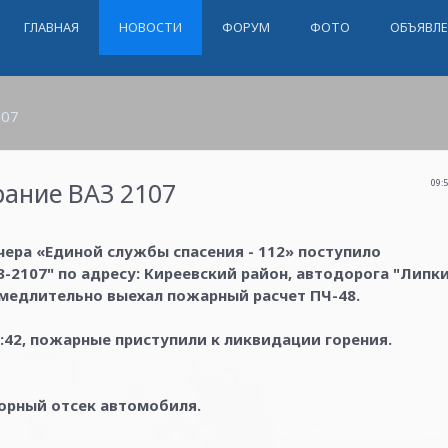
ГЛАВНАЯ
НОВОСТИ
ФОРУМ
ФОТО
ОБЪЯВЛ
107
рание ВАЗ 2107
09:
тчера «Единой службы спасения - 112» поступило
-2107" по адресу: Киреевский район, автодорога "Липк
амедлительно выехал пожарный расчет ПЧ-48.
:42, пожарные приступили к ликвидации горения.
торный отсек автомобиля.