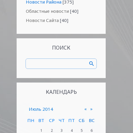
Новости Района
[375]
Областные новости
[40]
Новости Сайта
[40]
ПОИСК
КАЛЕНДАРЬ
«
»
Июль 2014
ПН
ВТ
СР
ЧТ
ПТ
СБ
ВС
1
2
3
4
5
6