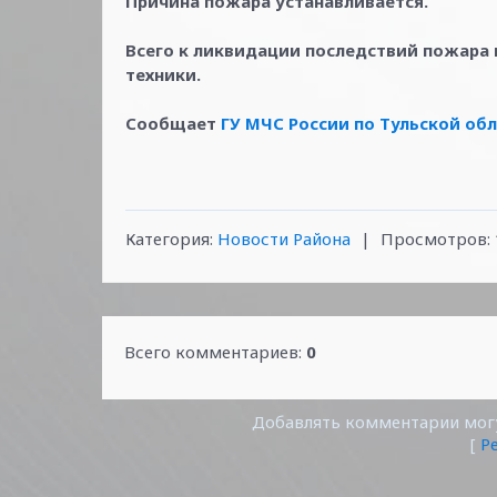
Причина пожара устанавливается.
Всего к ликвидации последствий пожара п
техники.
Сообщает
ГУ МЧС России по Тульской об
Категория
:
Новости Района
|
Просмотров
:
Всего комментариев
:
0
Добавлять комментарии могу
[
Р