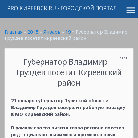
PRO КИРЕЕВСК.RU - ГОРОДСКОЙ ПОРТАЛ
menu
Главная
»
2015
»
Январь
»
19
» Губернатор Владимир
Груздев посетит Киреевский район
Губернатор Владимир
23:04
Груздев посетит Киреевский
район
21 января губернатор Тульской области
Владимир Груздев совершит рабочую поездку
в МО Киреевский район.
В рамках своего визита глава региона посетит
ряд социально значимых и промышленных