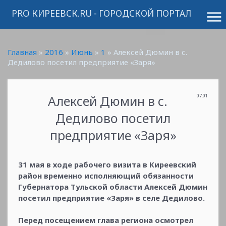
PRO КИРЕЕВСК.RU - ГОРОДСКОЙ ПОРТАЛ
menu
Главная
»
2016
»
Июнь
»
1
» Алексей Дюмин в с.
Дедилово посетил предприятие «Заря»
Алексей Дюмин в с.
07:01
Дедилово посетил
предприятие «Заря»
31 мая в ходе рабочего визита в Киреевский
район временно исполняющий обязанности
Губернатора Тульской области Алексей Дюмин
посетил предприятие «Заря» в селе Дедилово.
Перед посещением глава региона осмотрел