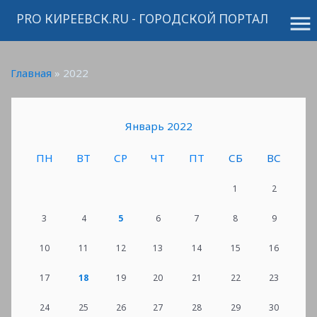
PRO КИРЕЕВСК.RU - ГОРОДСКОЙ ПОРТАЛ
menu
Главная
»
2022
Январь 2022
ПН
ВТ
СР
ЧТ
ПТ
СБ
ВС
1
2
3
4
5
6
7
8
9
10
11
12
13
14
15
16
17
18
19
20
21
22
23
24
25
26
27
28
29
30