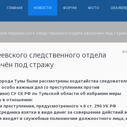
ГЛАВНАЯ
НОВОСТИ
ФОРУМ
ФОТО
ОБЪЯВЛ
ля Киреевского следственного отдела заключён под страж
евского следственного отдела
20:
чён под стражу
города Тулы были рассмотрены ходатайства следовател
 особо важных дел (о преступлениях против
ики) СУ СК РФ по Тульской области об избрании меры
у в отношении:
 преступления, предусмотренного ч.6 ст. 290 УК РФ
редника взятки в виде денег за совершение действий в
ия входят в служебные полномочия должностного лица, 