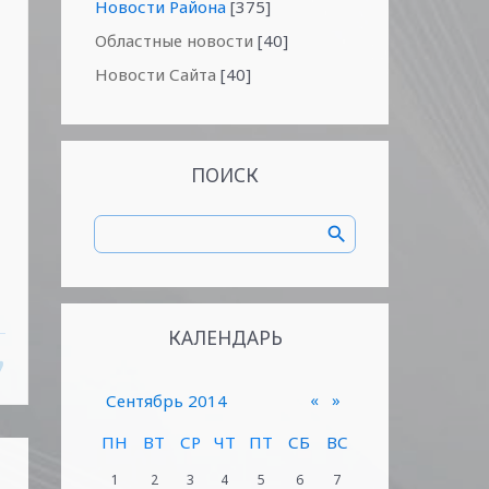
Новости Района
[375]
Областные новости
[40]
Новости Сайта
[40]
ПОИСК
КАЛЕНДАРЬ
«
»
Сентябрь 2014
ПН
ВТ
СР
ЧТ
ПТ
СБ
ВС
1
2
3
4
5
6
7