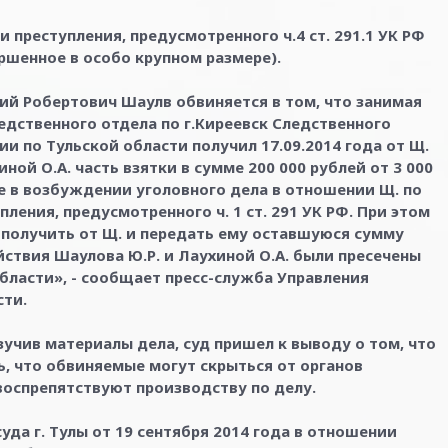
и преступления, предусмотренного ч.4 ст. 291.1 УК РФ
ршенное в особо крупном размере).
й Робертович Шаулв обвиняется в том, что занимая
дственного отдела по г.Киреевск Следственного
и по Тульской области получил 17.09.2014 года от Щ.
ой О.А. часть взятки в сумме 200 000 рублей от 3 000
зе в возбуждении уголовного дела в отношении Щ. по
ления, предусмотренного ч. 1 ст. 291 УК РФ. При этом
. получить от Щ. и передать ему оставшуюся сумму
ействия Шаулова Ю.Р. и Лаухиной О.А. были пресечены
бласти», - сообщает пресс-служба Управления
сти.
учив материалы дела, суд пришел к выводу о том, что
, что обвиняемые могут скрыться от органов
воспрепятствуют производству по делу.
да г. Тулы от 19 сентября 2014 года в отношении