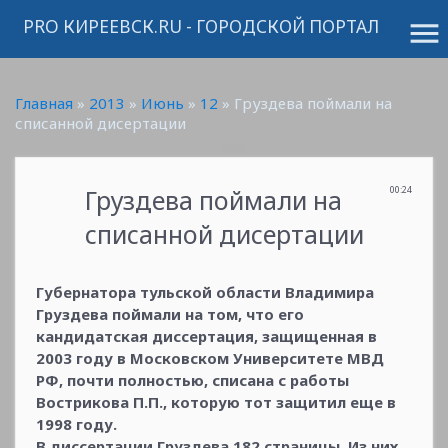
PRO КИРЕЕВСК.RU - ГОРОДСКОЙ ПОРТАЛ
menu
Главная
»
2013
»
Июнь
»
12
» Груздева поймали на
списанной дисертации
Груздева поймали на
00:24
списанной дисертации
Губернатора тульской области Владимира
Груздева поймали на том, что его
кандидатская диссертация, защищенная в
2003 году в Московском Университете МВД
РФ, почти полностью, списана с работы
Вострикова П.П., которую тот защитил еще в
1998 году.
В диссертации Груздева 182 страницы, Из них