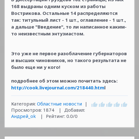
168 выдраны одним куском из работы
Вострикова. Остальные 14 распределяются
так: титульный лист - 1 шт., оглавление - 1 шт.,
а дальше "Введение", то ли написанное каким-
то неизвестным энтузиастом.
Это уже не первое разоблачение губернаторов
и высших чиновников, но такого результата не
было еще ни у кого!
подробнее об этом можно почитать здесь:
http://cook.livejournal.com/218440.htm
l
Категория
:
Областные новости
|
Просмотров
:
1874
|
Добавил
:
Андрей_ok
|
Рейтинг
:
0.0
/
0