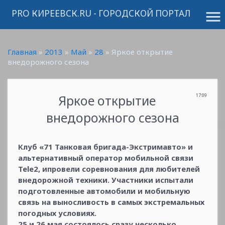
PRO КИРЕЕВСК.RU - ГОРОДСКОЙ ПОРТАЛ
menu
Главная
»
2013
»
Май
»
28
» Яркое открытие
внедорожного сезона
Яркое открытие
17:09
внедорожного сезона
Клуб «71 Танковая бригада-Экстримавто» и
альтернативный оператор мобильной связи
Tele2, ипровели соревнования для любителей
внедорожной техники. Участники испытали
подготовленные автомобили и мобильную
связь на выносливость в самых экстремальных
погодных условиях.
25 и 26 мая состоялось сразу несколько