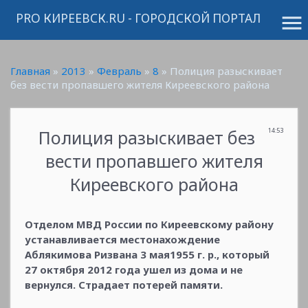
PRO КИРЕЕВСК.RU - ГОРОДСКОЙ ПОРТАЛ
menu
Главная
»
2013
»
Февраль
»
8
» Полиция разыскивает
без вести пропавшего жителя Киреевского района
Полиция разыскивает без
14:53
вести пропавшего жителя
Киреевского района
Отделом МВД России по Киреевскому району
устанавливается местонахождение
Аблякимова Ризвана 3 мая1955 г. р., который
27 октября 2012 года ушел из дома и не
вернулся. Страдает потерей памяти.