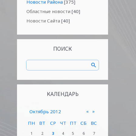
Новости Района
[375]
Областные новости
[40]
Новости Сайта
[40]
ПОИСК
КАЛЕНДАРЬ
«
»
Октябрь 2012
ПН
ВТ
СР
ЧТ
ПТ
СБ
ВС
1
2
3
4
5
6
7