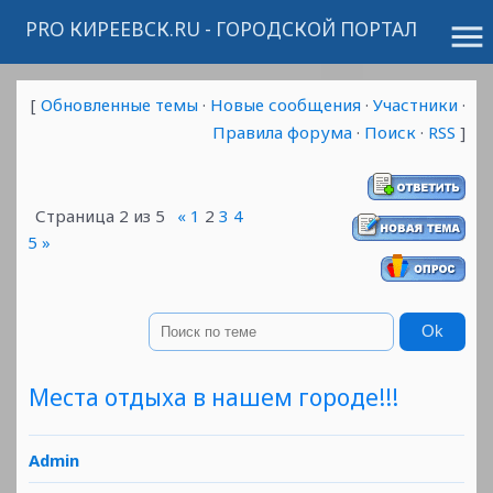
PRO КИРЕЕВСК.RU - ГОРОДСКОЙ ПОРТАЛ
menu
[
Обновленные темы
·
Новые сообщения
·
Участники
·
Правила форума
·
Поиск
·
RSS
]
Страница
2
из
5
«
1
2
3
4
5
»
Места отдыха в нашем городе!!!
Admin