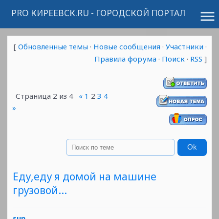
PRO КИРЕЕВСК.RU - ГОРОДСКОЙ ПОРТАЛ
menu
[
Обновленные темы
·
Новые сообщения
·
Участники
·
Правила форума
·
Поиск
·
RSS
]
Страница
2
из
4
«
1
2
3
4
»
Еду,еду я домой на машине
грузовой...
sun