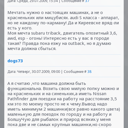
Дата: Среда, 29.07.2009, 15:34 | Сообщение #
37
Мечтать нужно о настоящих машинах, а не о
красненьких или мицубисях. audi S класса - аппарат,
но не каждому по-карману! Да и Киреевске вряд-ли
есть у кого.
Моя мечта subaru triback, двигатель опозитный 3,6,
awd, esp - огонь! Интересно есть у вас в городе
такая? Правда пока езжу на outback, но я думаю
мечта должна сбыться.
dogs73
Дата: Четверг, 30.07.2009, 09:00 | Сообщение #
38
А я считаю ,что машина должна быть
функциональна. Возить свою милую попку можно и
на красненьких и на синеньких,а иметь Nissan
Pathfinder для поездки на работу на расстояние 3,5
км это по моему просто не к чему.Вывод надо
иметь минимум 2 машинки(все равно какого цвета)
маленькую для поездок по городу и на работу и
БолшуЧую для рыбалок и природ всяких.у меня
пока две и не самых крупных машинки,но скоро